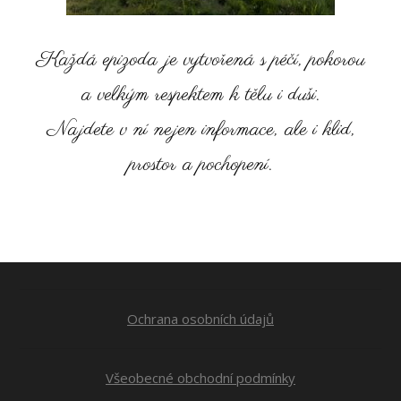
Každá epizoda je vytvořená s péčí, pokorou
a velkým respektem k tělu i duši.
Najdete v ní nejen informace, ale i klid,
prostor a pochopení.
Ochrana osobních údajů
Všeobecné obchodní podmínky