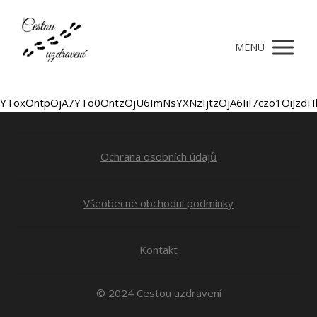
MENU
YToxOntpOjA7YTo0OntzOjU6ImNsYXNzIjtzOjA6IiI7czo1OiJzdH
Ochrana osobních údajů
Všeobecné obchodní podmínky
Kontakt
© 2024 Cestou uzdravení