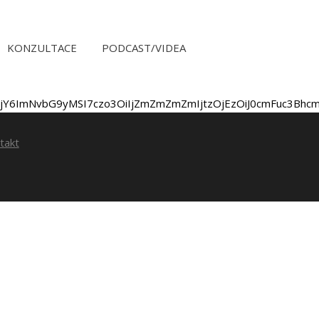
KONZULTACE
PODCAST/VIDEA
OjY6ImNvbG9yMSI7czo3OiIjZmZmZmZmIjtzOjEzOiJ0cmFuc3Bhcm
takt