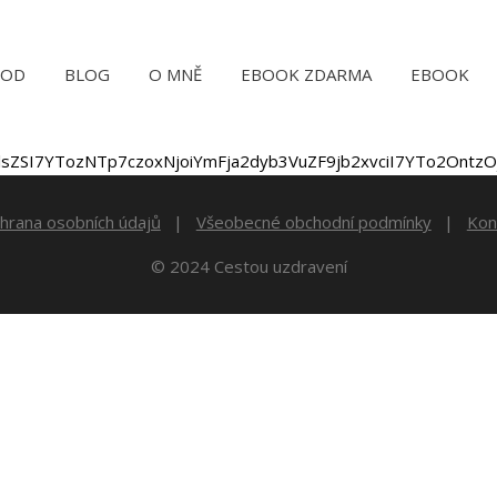
VOD
BLOG
O MNĚ
EBOOK ZDARMA
EBOOK
lsZSI7YTozNTp7czoxNjoiYmFja2dyb3VuZF9jb2xvciI7YTo2Ontz
hrana osobních údajů
Všeobecné obchodní podmínky
Kon
© 2024 Cestou uzdravení