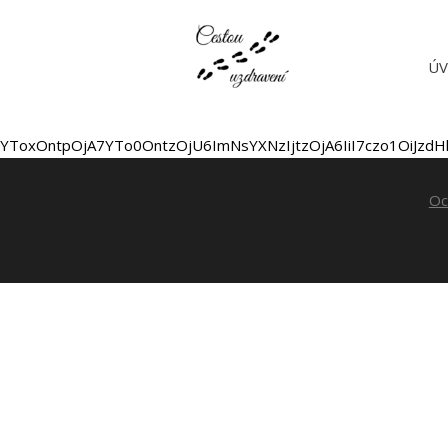
Ú
YToxOntpOjA7YTo0OntzOjU6ImNsYXNzIjtzOjA6IiI7czo1OiJzdH
Oc