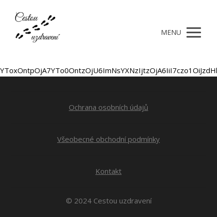
MENU
YToxOntpOjA7YTo0OntzO
Ochrana osobních údajů
Všeobecné obchodní podmínky
Kontakt
© 2024 Cestou uzdravení