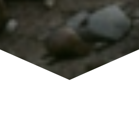
Z pohledu lékařky i člověka, který si sám
prošel chronickým únavovým syndromem,
vím, jak skutečné, vyčerpávající a někdy